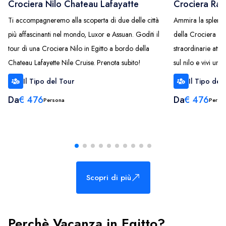
Crociera Nilo Chateau Lafayatte
Crociera Rad
Ti accompagneremo alla scoperta di due delle città
Ammira la splendid
più affascinanti nel mondo, Luxor e Assuan. Goditi il
della Crociera sul
tour di una Crociera Nilo in Egitto a bordo della
straordinarie att
Chateau Lafayette Nile Cruise. Prenota subito!
sul nilo e vivi un'
Il Tipo del Tour
Il Tipo del
Da
€
476
Da
€
476
Persona
Perso
Scopri di più
Perchè Vacanza in Egitto?