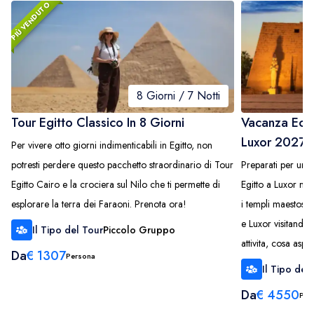
PIÙ VENDUTO
8 Giorni / 7 Notti
Tour Egitto Classico In 8 Giorni
Vacanza Ecce
Luxor 2027 I
Per vivere otto giorni indimenticabili in Egitto, non
potresti perdere questo pacchetto straordinario di Tour
Preparati per un e
Egitto Cairo e la crociera sul Nilo che ti permette di
Egitto a Luxor nel
esplorare la terra dei Faraoni. Prenota ora!
i templi maestosi 
e Luxor visitando l
Il Tipo del Tour
Piccolo Gruppo
attivita, cosa aspe
Da
€
1307
Persona
Il Tipo del
Da
€
4550
Per