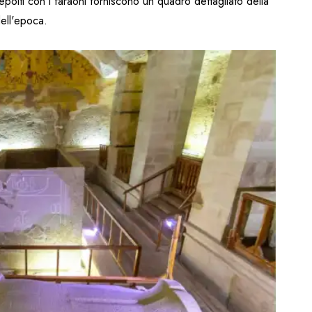
sepolti con i faraoni forniscono un quadro dettagliato della
dell'epoca.