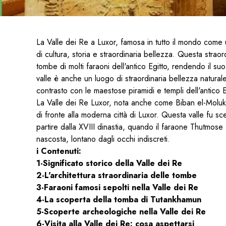
La Valle dei Re a Luxor, famosa in tutto il mondo come u
di cultura, storia e straordinaria bellezza. Questa straor
tombe di molti faraoni dell'antico Egitto, rendendo il su
valle è anche un luogo di straordinaria bellezza natura
contrasto con le maestose piramidi e templi dell'antico E
La Valle dei Re Luxor, nota anche come Biban el-Moluk, 
di fronte alla moderna città di Luxor. Questa valle fu sc
partire dalla XVIII dinastia, quando il faraone Thutmose 
nascosta, lontano dagli occhi indiscreti.
i Contenuti:
1-
Significato storico della Valle dei Re
2-
L'architettura straordinaria delle tombe
3-Faraoni famosi sepolti nella Valle dei Re
4-La scoperta della tomba di Tutankhamun
5-
Scoperte archeologiche nella Valle dei Re
6-
Visita alla Valle dei Re: cosa aspettarsi