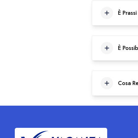
È Prass
È Possib
Cosa Re