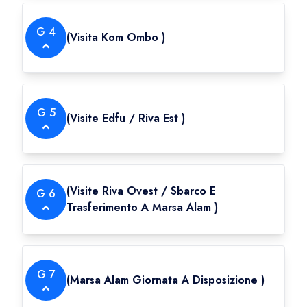
G
4
(
Visita Kom Ombo
)
G
5
(
Visite Edfu / Riva Est
)
(
Visite Riva Ovest / Sbarco E
G
6
Trasferimento A Marsa Alam
)
G
7
(
Marsa Alam Giornata A Disposizione
)