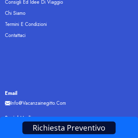
Consigli Ed Idee Di Viaggio
Chi Siamo
Termini E Condizioni
Contattaci
Email
Info@vacanzainegitto.com
Social Media
Richiesta Preventivo
Instagram
Facebook