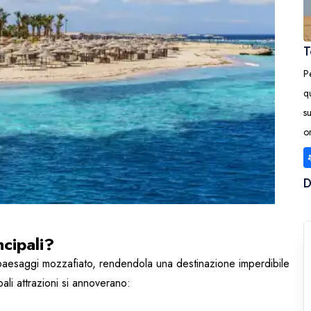
T
P
q
s
o
ncipali?
 paesaggi mozzafiato, rendendola una destinazione imperdibile
pali attrazioni si annoverano: