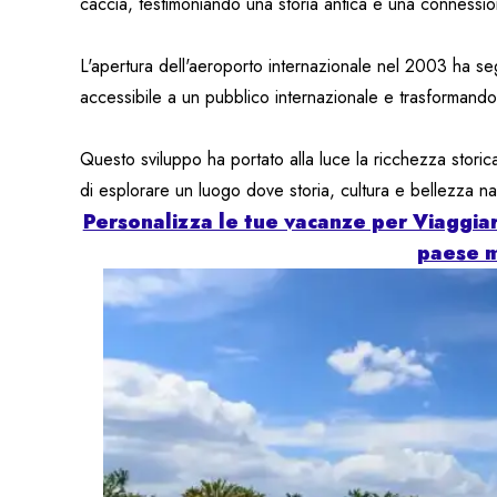
caccia, testimoniando una storia antica e una connession
L'apertura dell'aeroporto internazionale nel 2003 ha s
accessibile a un pubblico internazionale e trasformandol
Questo sviluppo ha portato alla luce la ricchezza storica
di esplorare un luogo dove storia, cultura e bellezza n
Personalizza le tue vacanze per Viaggiar
paese m