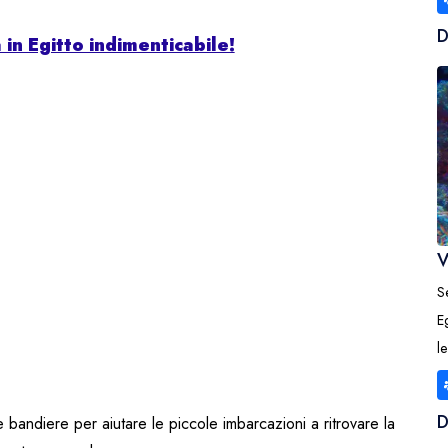
 in Egitto indimenticabile!
V
S
E
l
 bandiere per aiutare le piccole imbarcazioni a ritrovare la